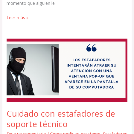
momento que alguien le
Leer más »
Cuidado
con
estafadores
de
soporte
técnico
Cuidado con estafadores de
soporte técnico
Deja un comentario
/
Como pedir un prestamo
,
Estafadores