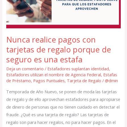
tarjetas
de
regalo
porque
de
Nunca realice pagos con
seguro
tarjetas de regalo porque de
es
una
seguro es una estafa
estafa
Deja un comentario
/
Estafadores suplantan identidad
,
Estafadores utilizan el nombre de Agencia Federal
,
Estafas
de Préstamo
,
Pagos Puntuales
,
Tarjeta de Regalo
/
@dmin
Temporada de Año Nuevo, se ponen de moda las tarjetas
de regalo y de ello aprovechan estafadores para apropiarse
de dinero de personas que no tienen cuidado en detectar el
fraude. ¿Qué es una tarjeta de regalo? Las tarjetas de
regalo son para hacer regalos, no para hacer pagos. En el