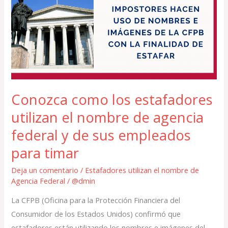
los
estafadores
utilizan
el
nombre
de
agencia
Conozca como los estafadores
federal
utilizan el nombre de agencia
y
de
federal y de sus empleados
sus
para timar
empleados
Deja un comentario
/
Estafadores utilizan el nombre de
para
Agencia Federal
/
@dmin
timar
La CFPB (Oficina para la Protección Financiera del
Consumidor de los Estados Unidos) confirmó que
estafadores están utilizando los nombres e imágenes del