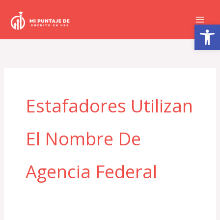
Ir
al
Abrir barra de herramientas
contenido
Estafadores Utilizan
El Nombre De
Agencia Federal