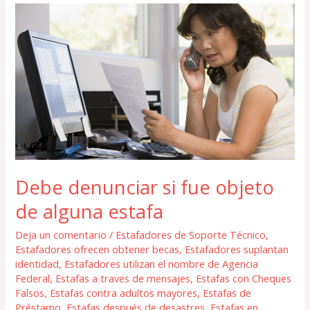
Debe
denunciar
si
fue
objeto
de
alguna
estafa
Debe denunciar si fue objeto
de alguna estafa
Deja un comentario
/
Estafadores de Soporte Técnico
,
Estafadores ofrecen obtener becas
,
Estafadores suplantan
identidad
,
Estafadores utilizan el nombre de Agencia
Federal
,
Estafas a traves de mensajes
,
Estafas con Cheques
Falsos
,
Estafas contra adultos mayores
,
Estafas de
Préstamo
,
Estafas después de desastres
,
Estafas en