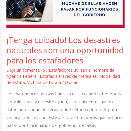
naturales
son
una
oportunidad
para
¡Tenga cuidado! Los desastres
los
naturales son una oportunidad
estafadores
para los estafadores
Deja un comentario
/
Estafadores utilizan el nombre de
Agencia Federal
,
Estafas a traves de mensajes
,
Modalidad
de Estafa
,
Victima de Estafa
/
@dmin
Los estafadores aprovechan las crisis, cuando usted podría
ser vulnerable y necesite ayuda, especialmente cuando
usted no dispone de servicio de teléfono o Internet para
verificar información. Esté alerta de timadores que se hacen
pasar por funcionarios del gobierno, de falsas