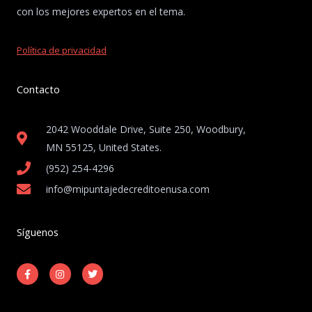
con los mejores expertos en el tema.
Política de privacidad
Contacto
2042 Wooddale Drive, Suite 250, Woodbury,
MN 55125, United States​.
(952) 254-4296
info@mipuntajedecreditoenusa.com
Síguenos
F
I
T
a
n
w
c
s
i
e
t
t
b
a
t