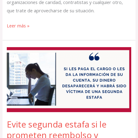
organizaciones de caridad, contratistas y cualquier otro,
que trate de aprovecharse de su situación.
Leer más »
Evite
segunda
estafa
si
le
prometen
reembolso
y
recuperación
Evite segunda estafa si le
prometen reembolso y