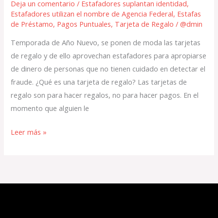
Deja un comentario
/
Estafadores suplantan identidad
,
Estafadores utilizan el nombre de Agencia Federal
,
Estafas
de Préstamo
,
Pagos Puntuales
,
Tarjeta de Regalo
/
@dmin
Temporada de Año Nuevo, se ponen de moda las tarjetas
de regalo y de ello aprovechan estafadores para apropiarse
de dinero de personas que no tienen cuidado en detectar el
fraude. ¿Qué es una tarjeta de regalo? Las tarjetas de
regalo son para hacer regalos, no para hacer pagos. En el
momento que alguien le
Leer más »