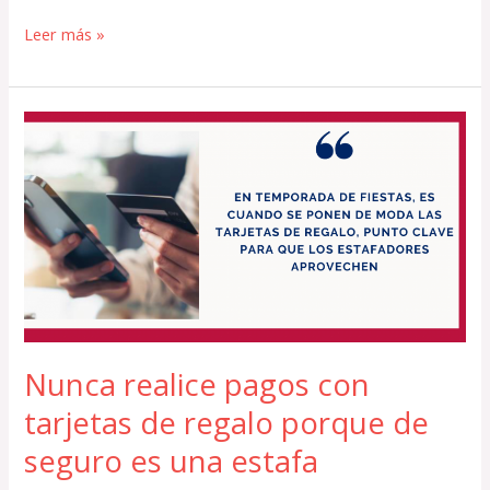
Leer más »
Nunca
realice
pagos
con
tarjetas
de
regalo
porque
de
Nunca realice pagos con
seguro
tarjetas de regalo porque de
es
una
seguro es una estafa
estafa