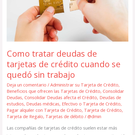
de
crédito
cuando
se
quedó
sin
Como tratar deudas de
trabajo
tarjetas de crédito cuando se
quedó sin trabajo
Deja un comentario
/
Administrar su Tarjeta de Crédito
,
Beneficios que ofrecen las Tarjetas de Crédito
,
Consolidar
Deudas
,
Consolidar Deudas afecta el Crédito
,
Deudas de
estudios
,
Deudas médicas
,
Efectivo o Tarjeta de Crédito
,
Pagar alquiler con Tarjeta de Crédito
,
Tarjeta de Crédito
,
Tarjeta de Regalo
,
Tarjetas de débito
/
@dmin
Las compañías de tarjetas de crédito suelen estar más