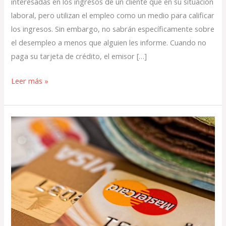
interesadas en los ingresos de un cliente que en su situación
laboral, pero utilizan el empleo como un medio para calificar
los ingresos. Sin embargo, no sabrán específicamente sobre
el desempleo a menos que alguien les informe. Cuando no
paga su tarjeta de crédito, el emisor […]
Leer más »
Lineas
de
Crédito
son
más
baratas
que
las