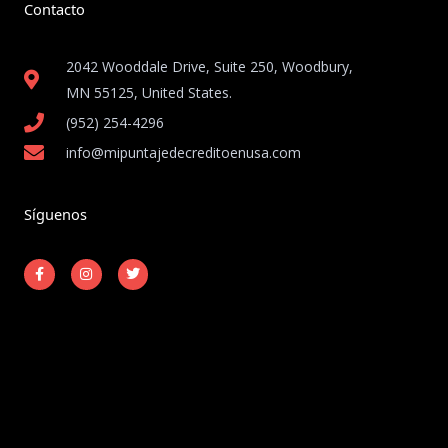
Contacto
2042 Wooddale Drive, Suite 250, Woodbury,
MN 55125, United States​.
(952) 254-4296
info@mipuntajedecreditoenusa.com
Síguenos
F
I
T
a
n
w
c
s
i
e
t
t
b
a
t
o
g
e
o
r
r
k
a
-
m
Copyright © 2026 Mi Puntaje de Crédito en USA
f
Powered by Mi Puntaje de Crédito en USA