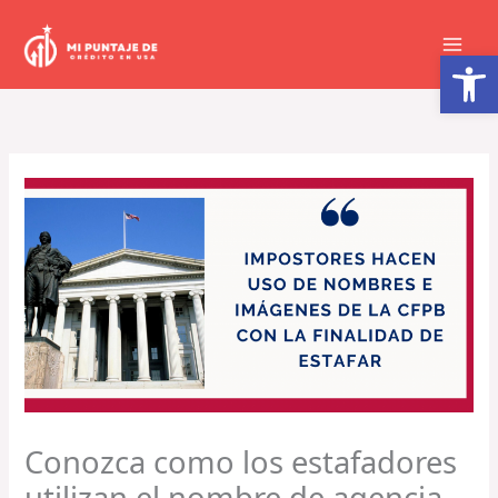
Ir
al
Abrir barra de herramientas
contenido
Conozca como los estafadores
utilizan el nombre de agencia