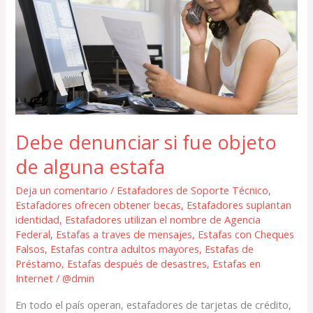
si
fue
objeto
de
alguna
estafa
Debe denunciar si fue objeto
de alguna estafa
Deja un comentario
/
Estafadores de Soporte Técnico
,
Estafadores ofrecen obtener becas
,
Estafadores suplantan
identidad
,
Estafadores utilizan el nombre de Agencia
Federal
,
Estafas a traves de mensajes
,
Estafas con Cheques
Falsos
,
Estafas contra adultos mayores
,
Estafas de
Préstamo
,
Estafas después de desastres
,
Estafas en
Internet
/
@dmin
En todo el país operan, estafadores de tarjetas de crédito,