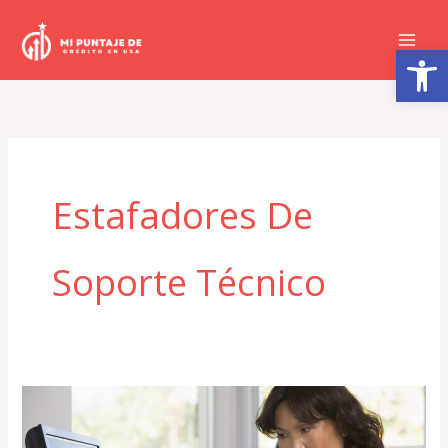
Ir
al
Abrir barra de herramientas
contenido
Estafadores De
Soporte Técnico
Debe
denunciar