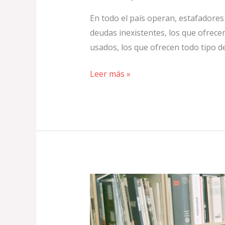
En todo el país operan, estafadores 
deudas inexistentes, los que ofrece
usados, los que ofrecen todo tipo d
Leer más »
Rechace
mensajes
phishing
de