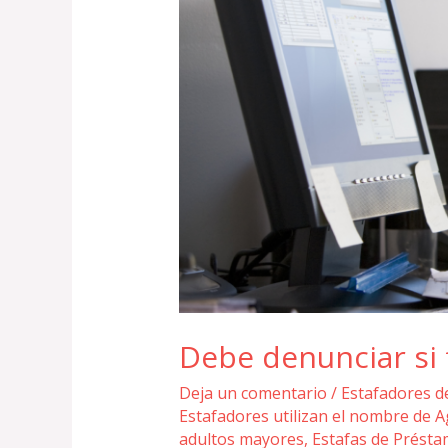
Debe denunciar si 
Deja un comentario
/
Estafadores d
Estafadores utilizan el nombre de A
adultos mayores
,
Estafas de Prést