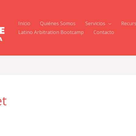
Inicio
Quiénes Somos
Servicios
Recur
Latino Arbitration Bootcamp
Contacto
et