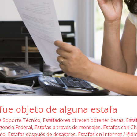
fue objeto de alguna estafa
e Soporte Técnico
,
Estafadores ofrecen obtener becas
,
Esta
gencia Federal
,
Estafas a traves de mensajes
,
Estafas con Ch
amo
,
Estafas después de desastres
,
Estafas en Internet
/
@dm