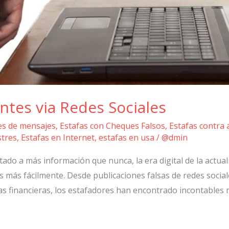
ntes via Redes Sociales
ves de mensajes
,
Estafas con Cheques Falsos
,
Estafas contra
stres
,
Estafas en Internet
,
estafas en usa
/
@dmin
ado a más información que nunca, la era digital de la actua
as más fácilmente. Desde publicaciones falsas de redes socia
s financieras, los estafadores han encontrado incontables 