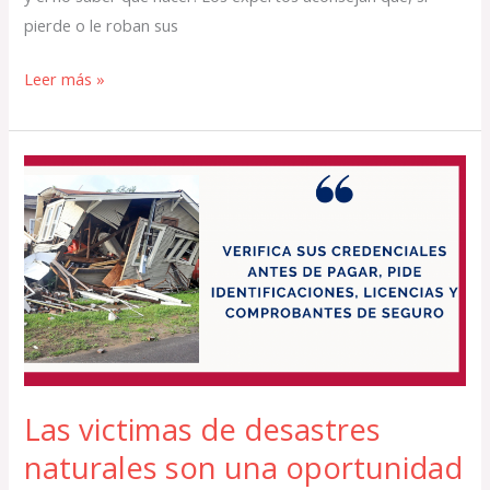
pierde o le roban sus
Leer más »
Las
victimas
de
desastres
naturales
son
una
oportunidad
más
Las victimas de desastres
para
naturales son una oportunidad
los