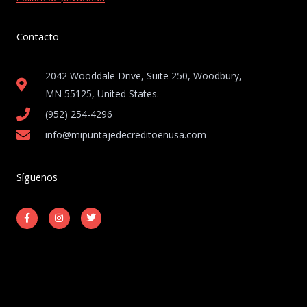
Contacto
2042 Wooddale Drive, Suite 250, Woodbury,
MN 55125, United States​.
(952) 254-4296
info@mipuntajedecreditoenusa.com
Síguenos
F
I
T
a
n
w
c
s
i
e
t
t
b
a
t
o
g
e
o
r
r
k
a
-
m
Copyright © 2026 Mi Puntaje de Crédito en USA
f