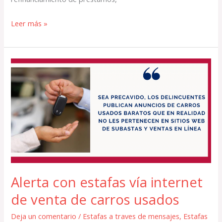
Leer más »
Alerta
con
estafas
vía
internet
de
venta
de
carros
Alerta con estafas vía internet
usados
de venta de carros usados
Deja un comentario
/
Estafas a traves de mensajes
,
Estafas