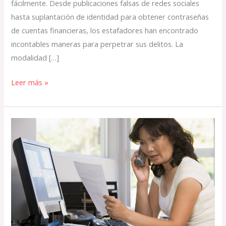
fácilmente. Desde publicaciones falsas de redes sociales
hasta suplantación de identidad para obtener contraseñas
de cuentas financieras, los estafadores han encontrado
incontables maneras para perpetrar sus delitos. La
modalidad […]
Leer más »
Debe
denunciar
si
fue
objeto
de
alguna
estafa