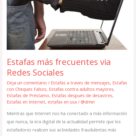
frecuentes
via
Redes
Sociales
Estafas más frecuentes via
Redes Sociales
Deja un comentario
/
Estafas a traves de mensajes
,
Estafas
con Cheques Falsos
,
Estafas contra adultos mayores
,
Estafas de Préstamo
,
Estafas después de desastres
,
Estafas en Internet
,
estafas en usa
/
@dmin
Mientras que Internet nos ha conectado a más información
que nunca, la era digital de la actualidad permite que los
estafadores realicen sus actividades fraudulentas más