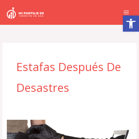
Ir
al
Abrir barra de herramientas
contenido
Estafas Después De
Desastres
Estafas
más