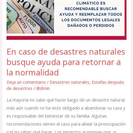
desastres
naturales
busque
ayuda
para
retornar
En caso de desastres naturales
a
busque ayuda para retornar a
la
normalidad
la normalidad
Deja un comentario
/
Desastres naturales
,
Estafas después
de desastres
/
@dmin
La mayoría no sabe qué hacer luego de un desastre natural;
más aún cuando se ha visto obligado a abandonar su casa y
es responsable del bienestar de su familia. Algunas
recomendaciones vienen al caso para aliviar la preocupación
y el no saber qué hacer. Los expertos aconsejan que, si