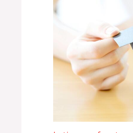
enfrentan
problemas
para
cubrir
préstamos
estudiantiles