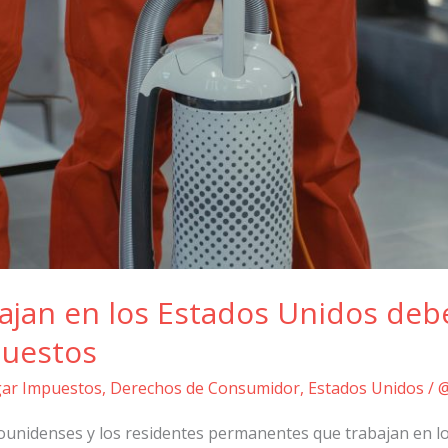
ajan en los Estados Unidos deb
puestos
gar Impuestos
,
Derechos de Consumidor
,
Estados Unidos
/
@
ounidenses y los residentes permanentes que trabajan en l