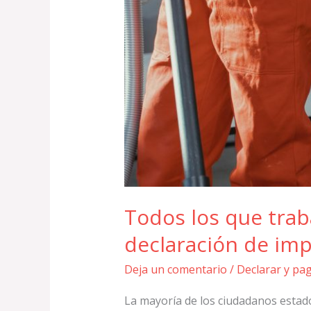
Todos los que trab
declaración de im
Deja un comentario
/
Declarar y pa
La mayoría de los ciudadanos estad