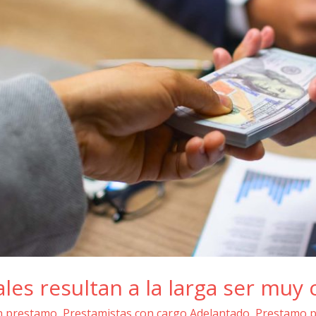
es resultan a la larga ser muy 
n prestamo
,
Prestamistas con cargo Adelantado
,
Prestamo p