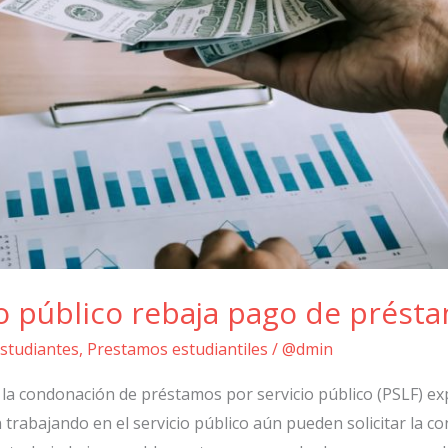
io público rebaja pago de prést
Estudiantes
,
Prestamos estudiantiles
/
@dmin
la condonación de préstamos por servicio público (PSLF) exp
 trabajando en el servicio público aún pueden solicitar la 