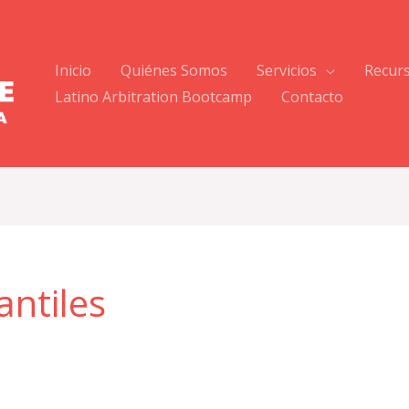
Inicio
Quiénes Somos
Servicios
Recur
Latino Arbitration Bootcamp
Contacto
antiles