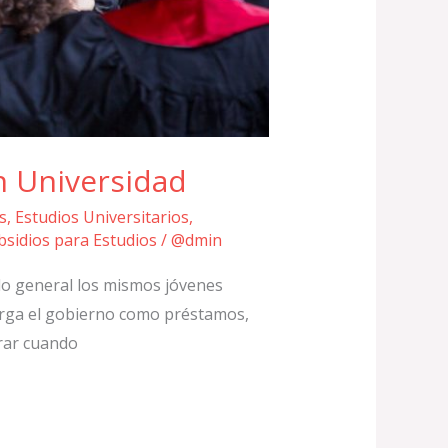
n Universidad
s
,
Estudios Universitarios
,
bsidios para Estudios
/
@dmin
lo general los mismos jóvenes
torga el gobierno como préstamos,
erar cuando