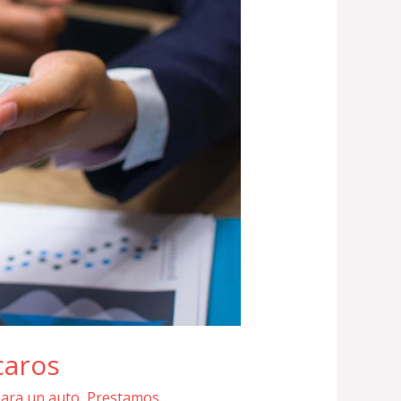
caros
ara un auto
,
Prestamos