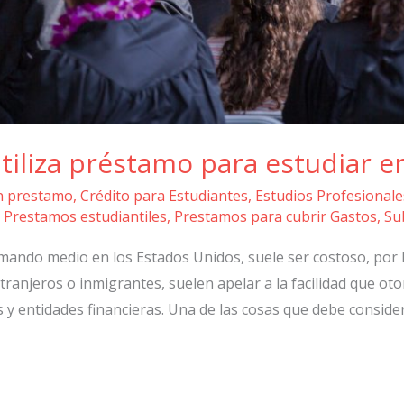
iliza préstamo para estudiar e
n prestamo
,
Crédito para Estudiantes
,
Estudios Profesionale
,
Prestamos estudiantiles
,
Prestamos para cubrir Gastos
,
Su
 mando medio en los Estados Unidos, suele ser costoso, por 
xtranjeros o inmigrantes, suelen apelar a la facilidad que o
 y entidades financieras. Una de las cosas que debe consid