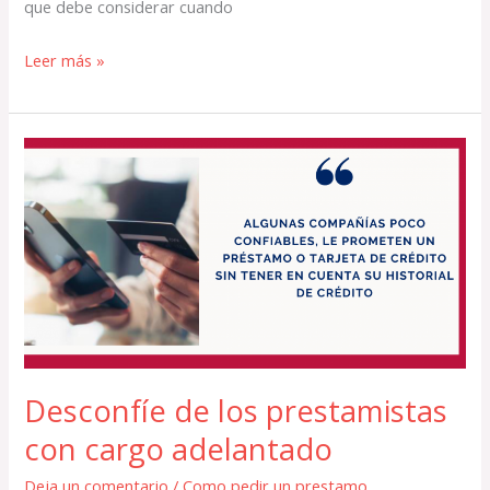
que debe considerar cuando
Leer más »
Desconfíe
de
los
prestamistas
con
cargo
adelantado
Desconfíe de los prestamistas
con cargo adelantado
Deja un comentario
/
Como pedir un prestamo
,