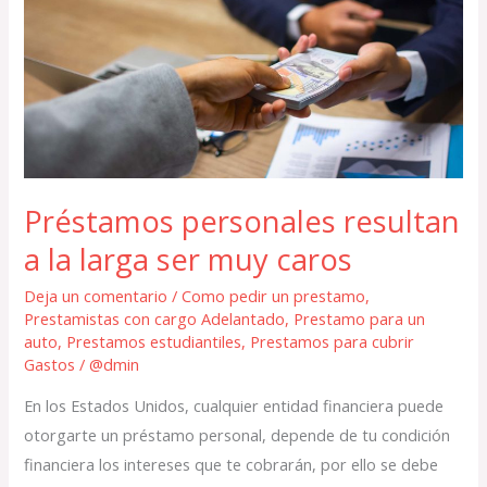
resultan
a
la
larga
ser
muy
caros
Préstamos personales resultan
a la larga ser muy caros
Deja un comentario
/
Como pedir un prestamo
,
Prestamistas con cargo Adelantado
,
Prestamo para un
auto
,
Prestamos estudiantiles
,
Prestamos para cubrir
Gastos
/
@dmin
En los Estados Unidos, cualquier entidad financiera puede
otorgarte un préstamo personal, depende de tu condición
financiera los intereses que te cobrarán, por ello se debe