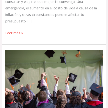
consultar y elegir el que mejor te convenga. Una
emergencia, el aumento en el costo de vida a causa de la
inflación y otras circunstancias pueden afectar tu
presupuesto […]
Leer más »
Generalmente
se
utiliza
préstamo
para
estudiar
en
Universidad