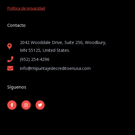
Política de privacidad
Contacto
2042 Wooddale Drive, Suite 250, Woodbury,
MN 55125, United States​.
(952) 254-4296
info@mipuntajedecreditoenusa.com
Síguenos
F
I
T
a
n
w
c
s
i
e
t
t
b
a
t
o
g
e
o
r
r
k
a