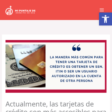
Ir
al
Abrir barra de herramientas
contenido
Actualmente, las tarjetas de
crédito son más accesibles para