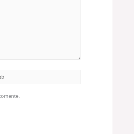
b
 comente.