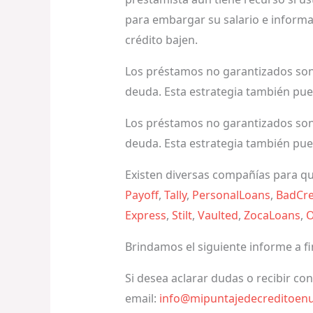
para embargar su salario e informa
crédito bajen.
Los préstamos no garantizados son 
deuda. Esta estrategia también pued
Los préstamos no garantizados son 
deuda. Esta estrategia también pued
Existen diversas compañías para qu
Payoff
,
Tally
,
PersonalLoans
,
BadCre
Express
,
Stilt
,
Vaulted
,
ZocaLoans
,
O
Brindamos el siguiente informe a f
Si desea aclarar dudas o recibir co
email:
info@mipuntajedecreditoen