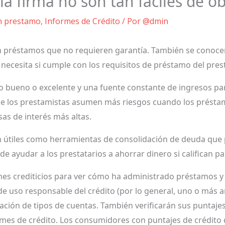
la firma no son tan fáciles de o
n prestamo
,
Informes de Crédito
/ Por
@dmin
n préstamos que no requieren garantía. También se conoc
necesita si cumple con los requisitos de préstamo del pres
to bueno o excelente y una fuente constante de ingresos par
e los prestamistas asumen más riesgos cuando los présta
sas de interés más altas.
útiles como herramientas de consolidación de deuda que p
e ayudar a los prestatarios a ahorrar dinero si califican pa
es crediticios para ver cómo ha administrado préstamos y t
 de uso responsable del crédito (por lo general, uno o más 
ación de tipos de cuentas. También verificarán sus puntajes
rmes de crédito. Los consumidores con puntajes de crédito