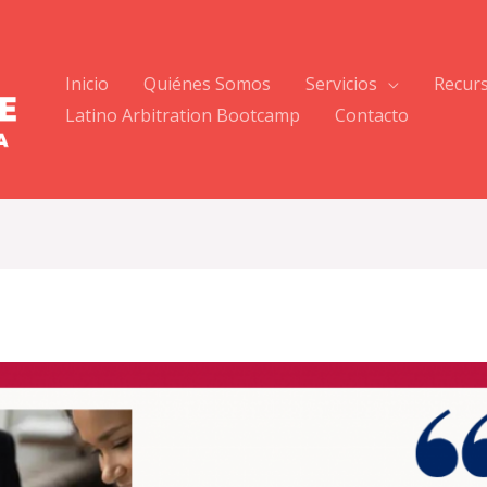
Inicio
Quiénes Somos
Servicios
Recur
Latino Arbitration Bootcamp
Contacto