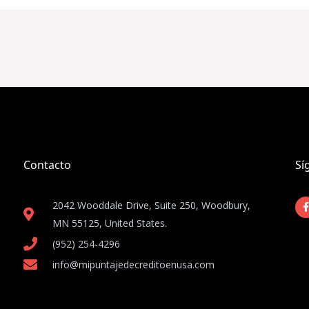
Contacto
Sí
2042 Wooddale Drive, Suite 250, Woodbury,
MN 55125, United States​.
(952) 254-4296
info@mipuntajedecreditoenusa.com
-
f