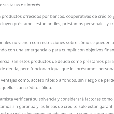
ores tasas de interés.
productos ofrecidos por bancos, cooperativas de crédito y
ncluyen préstamos estudiantiles, préstamos personales y cr
ales no vienen con restricciones sobre cómo se pueden us
ando con una emergencia o para cumplir con objetivos finan
rcializan estos productos de deuda como préstamos para 
 de deuda, pero funcionan igual que los préstamos personal
 ventajas como, acceso rápido a fondos, sin riesgo de perde
quellos con crédito sólido.
tamista verificará su solvencia y considerará factores como
stamos sin garantía y las líneas de crédito solo están gara
ted no realiza los pagos, puede enviar su cuenta a una agenc