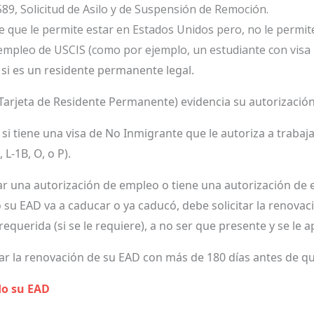
589, Solicitud de Asilo y de Suspensión de Remoción.
e que le permite estar en Estados Unidos pero, no le permit
empleo de USCIS (como por ejemplo, un estudiante con visa 
 si es un residente permanente legal.
 Tarjeta de Residente Permanente) evidencia su autorizació
si tiene una visa de No Inmigrante que le autoriza a traba
 L-1B, O, o P).
itar una autorización de empleo o tiene una autorización de
o su EAD va a caducar o ya caducó, debe solicitar la renov
 requerida (si se le requiere), a no ser que presente y se le
ar la renovación de su EAD con más de 180 días antes de q
ado su EAD