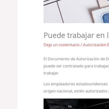
Puede trabajar en 
Deja un comentario
/
Autorización 
El Documento de Autorización de Em
puede ser contratado para trabajar
trabajar.
Los empleadores estadounidenses 
origen nacional, estén autorizados