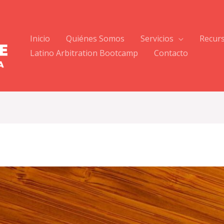
Inicio
Quiénes Somos
Servicios
Recur
Latino Arbitration Bootcamp
Contacto