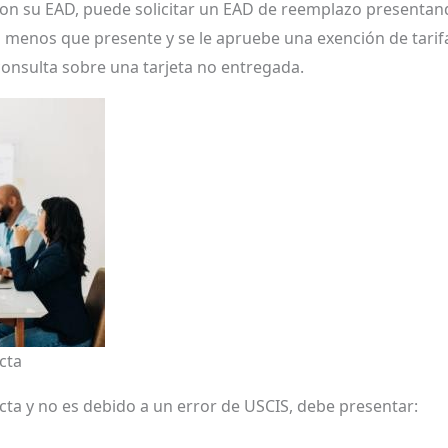
baron su EAD, puede solicitar un EAD de reemplazo presenta
, a menos que presente y se le apruebe una exención de tarif
onsulta sobre una tarjeta no entregada.
cta
cta y no es debido a un error de USCIS, debe presentar: