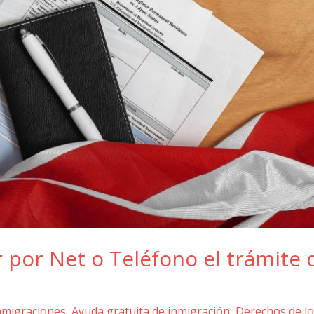
 por Net o Teléfono el trámite 
nmigraciones
,
Ayuda gratuita de inmigración
,
Derechos de lo