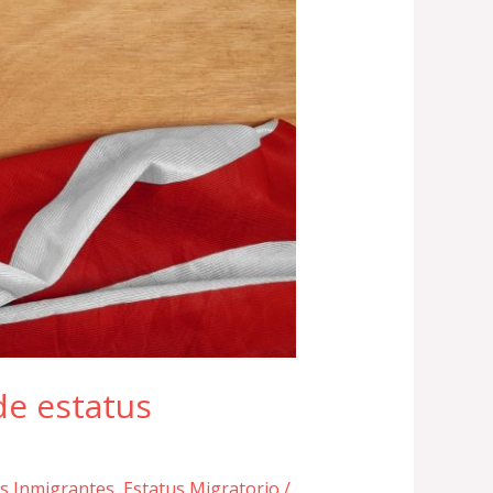
de estatus
s Inmigrantes
,
Estatus Migratorio
/