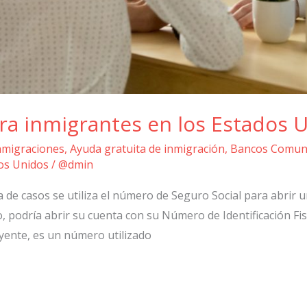
ra inmigrantes en los Estados 
nmigraciones
,
Ayuda gratuita de inmigración
,
Bancos Comuni
os Unidos
/
@dmin
 de casos se utiliza el número de Seguro Social para abrir u
podría abrir su cuenta con su Número de Identificación Fis
uyente, es un número utilizado