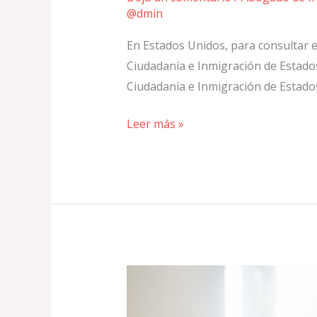
@dmin
En Estados Unidos, para consultar el
Ciudadanía e Inmigración de Estados 
Ciudadanía e Inmigración de Estados
Leer más »
Mejores
bancos
para