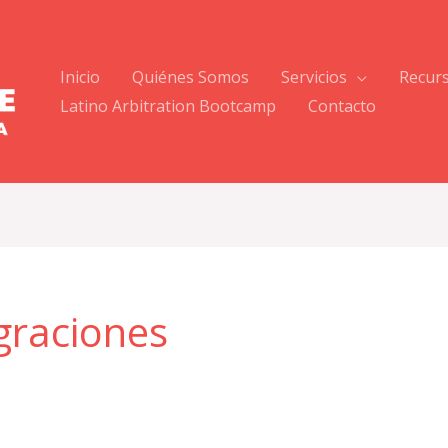
Inicio
Quiénes Somos
Servicios
Recur
Latino Arbitration Bootcamp
Contacto
graciones