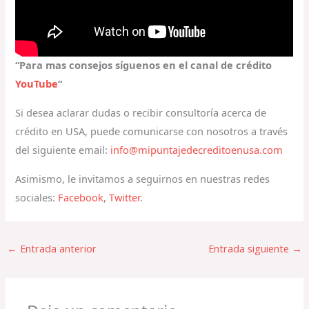
“Para mas consejos síguenos en el canal de crédito
YouTube
“
Si desea aclarar dudas o recibir consultoría acerca de
crédito en USA, puede comunicarse con nosotros a través
del siguiente email:
info@mipuntajedecreditoenusa.com
Asimismo, le invitamos a seguirnos en nuestras redes
sociales:
Facebook
,
Twitter
.
←
Entrada anterior
Entrada siguiente
→