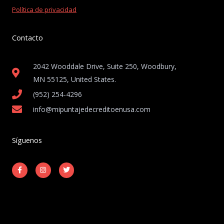
Política de privacidad
Contacto
2042 Wooddale Drive, Suite 250, Woodbury,
MN 55125, United States​.
(952) 254-4296
info@mipuntajedecreditoenusa.com
Síguenos
F
I
T
a
n
w
c
s
i
e
t
t
b
a
t
o
g
e
o
r
r
k
a
-
m