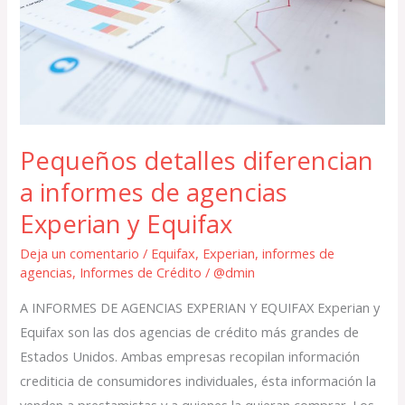
de
agencias
Experian
y
Equifax
Pequeños detalles diferencian
a informes de agencias
Experian y Equifax
Deja un comentario
/
Equifax
,
Experian
,
informes de
agencias
,
Informes de Crédito
/
@dmin
A INFORMES DE AGENCIAS EXPERIAN Y EQUIFAX Experian y
Equifax son las dos agencias de crédito más grandes de
Estados Unidos. Ambas empresas recopilan información
crediticia de consumidores individuales, ésta información la
venden a prestamistas y a quienes la quieran comprar. Los