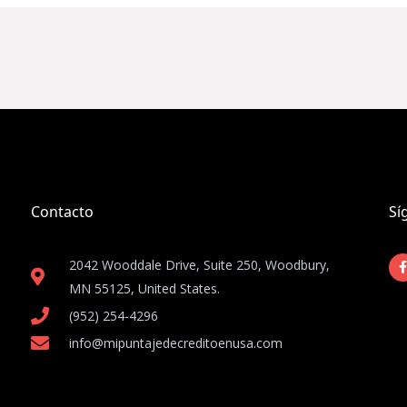
Contacto
Sí
2042 Wooddale Drive, Suite 250, Woodbury,
MN 55125, United States​.
(952) 254-4296
info@mipuntajedecreditoenusa.com
-
f