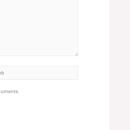
b
 comente.