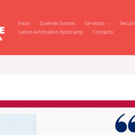
Inicio
Quiénes Somos
Servicios
Recur
Latino Arbitration Bootcamp
Contacto