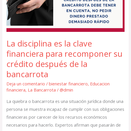
clave
financiera
para
recomponer
su
La disciplina es la clave
crédito
financiera para recomponer su
después
de
crédito después de la
la
bancarrota
bancarrota
Deja un comentario
/
bienestar financiero
,
Educacion
financiera
,
La Bancarrota
/
@dmin
La quiebra o bancarrota es una situación jurídica donde una
persona se muestra incapaz de cumplir con sus obligaciones
financieras por carecer de los recursos económicos
necesarios para hacerlo. Expertos afirman que pasarán de