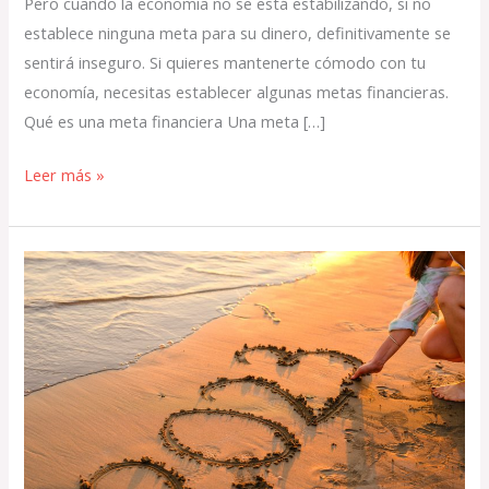
Pero cuando la economía no se está estabilizando, si no
establece ninguna meta para su dinero, definitivamente se
sentirá inseguro. Si quieres mantenerte cómodo con tu
economía, necesitas establecer algunas metas financieras.
Qué es una meta financiera Una meta […]
Leer más »
Mantenga
seguridad
financiera
el
2023