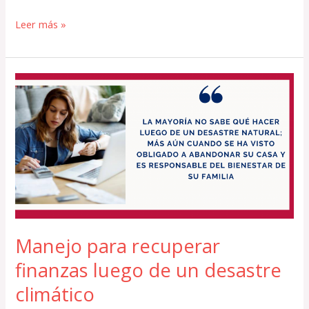
Leer más »
Manejo
para
recuperar
finanzas
luego
de
un
desastre
climático
Manejo para recuperar
finanzas luego de un desastre
climático