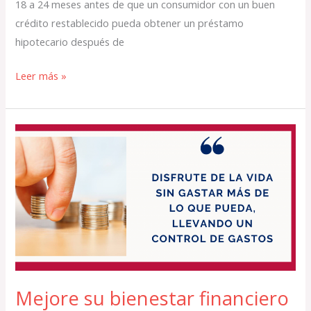
18 a 24 meses antes de que un consumidor con un buen
crédito restablecido pueda obtener un préstamo
hipotecario después de
Leer más »
Mejore
su
bienestar
financiero
controlando
sus
gastos
Mejore su bienestar financiero