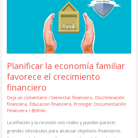
economía
familiar
favorece
el
crecimiento
financiero
Planificar la economía familiar
favorece el crecimiento
financiero
Deja un comentario
/
bienestar financiero
,
Discriminación
financiera
,
Educacion financiera
,
Proteger Documentación
Financiera
/
@dmin
La inflación y la recesión son reales y pueden parecer
grandes obstáculos para alcanzar objetivos financieros.