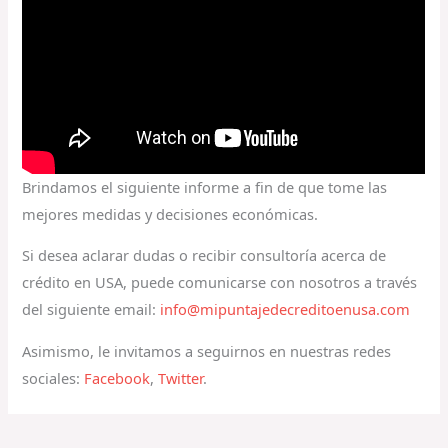
Brindamos el siguiente informe a fin de que tome las
mejores medidas y decisiones económicas.
Si desea aclarar dudas o recibir consultoría acerca de
crédito en USA, puede comunicarse con nosotros a través
del siguiente email:
info@mipuntajedecreditoenusa.com
Asimismo, le invitamos a seguirnos en nuestras redes
sociales:
Facebook
,
Twitter
.