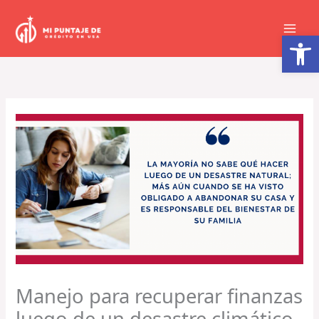
Ir
al
Abrir barra de herramientas
contenido
Manejo para recuperar finanzas
luego de un desastre climático