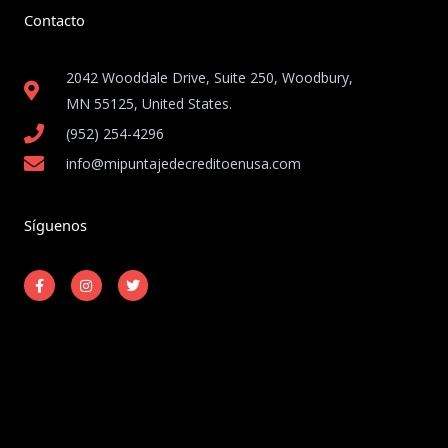
Contacto
2042 Wooddale Drive, Suite 250, Woodbury,
MN 55125, United States​.
(952) 254-4296
info@mipuntajedecreditoenusa.com
Síguenos
F
I
T
a
n
w
c
s
i
e
t
t
b
a
t
o
g
e
o
r
r
k
a
-
m
Copyright © 2026 Mi Puntaje de Crédito en USA
f
Powered by Mi Puntaje de Crédito en USA