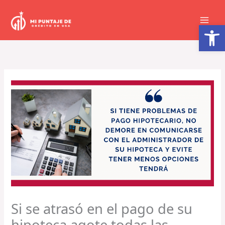
Ir
al
Abrir barra de herramientas
contenido
Si se atrasó en el pago de su
hipoteca agote todas las