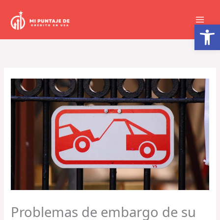
Ir
al
Abrir barra de herramientas
contenido
Problemas de embargo de su