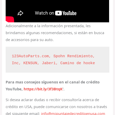
Adicionalmente a la información presentada, les
brindamos algunas recomendaciones, si están en busca
de accesorios para su auto.
123AutoParts.com, 
Spohn Rendimiento, 
Inc, 
KENSUN, 
Jaberi, 
Camino de hooke
Para mas consejos síguenos en el canal de crédito
YouTube,
https://bit.ly/3f3BtqK
‘.
Si desea aclarar dudas o recibir consultoría acerca de
crédito en USA, puede comunicarse con nosotros a través
del siguiente email:
info@mipuntajedecreditoenusa.com