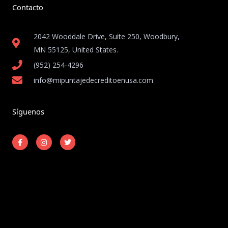
Contacto
2042 Wooddale Drive, Suite 250, Woodbury,
MN 55125, United States​.
(952) 254-4296
info@mipuntajedecreditoenusa.com
Síguenos
F
I
T
a
n
w
c
s
i
e
t
t
b
a
t
o
g
e
o
r
r
k
a
-
m
Copyright © 2026 Mi Puntaje de Crédito en USA
f
Powered by Mi Puntaje de Crédito en USA