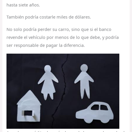
hasta siete años.
También podría costarle miles de dólares.
No solo podría perder su carro, sino que si el banco
revende el vehículo por menos de lo que debe, y podría
ser responsable de pagar la diferencia.