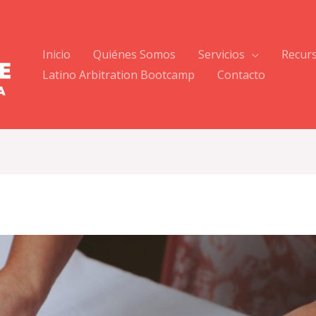
Inicio
Quiénes Somos
Servicios
Recur
Latino Arbitration Bootcamp
Contacto