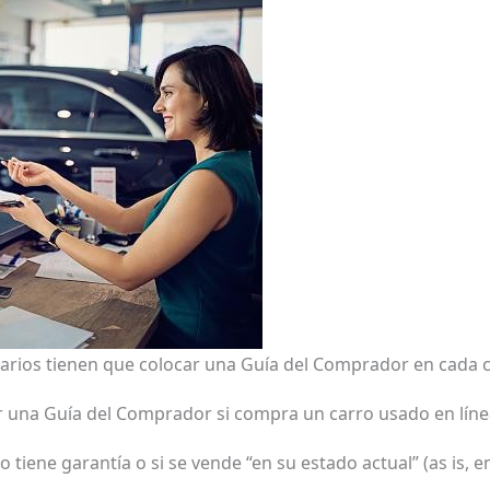
arios tienen que colocar una Guía del Comprador en cada 
r una Guía del Comprador si compra un carro usado en líne
o tiene garantía o si se vende “en su estado actual” (as is, en