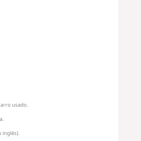
carro usado.
a.
 inglés).