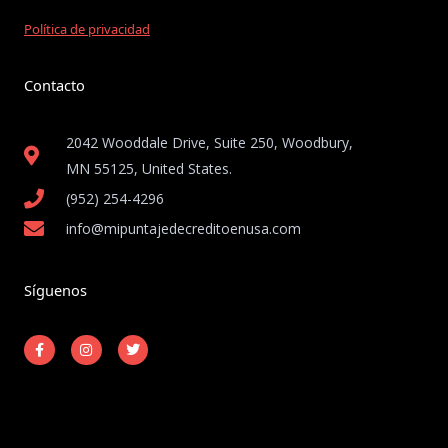
Política de privacidad
Contacto
2042 Wooddale Drive, Suite 250, Woodbury,
MN 55125, United States​.
(952) 254-4296
info@mipuntajedecreditoenusa.com
Síguenos
F
I
T
a
n
w
c
s
i
e
t
t
b
a
t
o
g
e
o
r
r
k
a