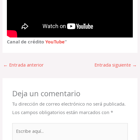
Canal de crédito
YouTube
“
←
Entrada anterior
Entrada siguiente
→
Deja un comentario
Tu dirección de correo electrónico no será publicada.
Los campos obligatorios están marcados con
*
Escribe
aquí...