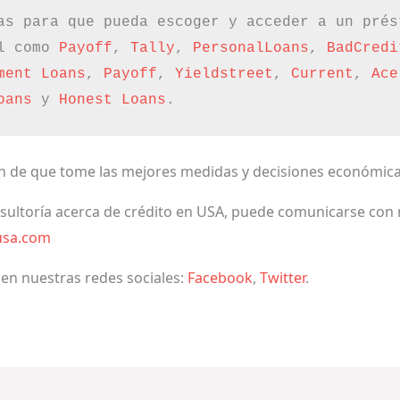
as para que pueda escoger y acceder a un prés
l como 
Payoff
, 
Tally
, 
PersonalLoans
, 
BadCredi
ment Loans
, 
Payoff
, 
Yieldstreet
, 
Current
, 
Ace
oans
 y 
Honest Loans
.
in de que tome las mejores medidas y decisiones económica
nsultoría acerca de crédito en USA, puede comunicarse con 
usa.com
 en nuestras redes sociales:
Facebook
,
Twitter
.