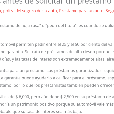
 antes de solicitar un préstamo
o
,
póliza del seguro de su auto
,
Prestamo para un auto
,
Seg
éstamo de hoja rosa” o “peón del título”, es cuando se util
tomóvil permiten pedir entre el 25 y el 50 por ciento del va
como garantía. Se trata de préstamos de alto riesgo porque e
días, y las tasas de interés son extremadamente altas, alr
ntía para un préstamo. Los préstamos garantizados requie
a garantía puede ayudarlo a calificar para el préstamo, esp
stamo, por lo que los prestamistas también pueden ofrecer
vil es de $ 6,000, pero aún debe $ 2,500 en su préstamo de a
tendría un patrimonio positivo porque su automóvil vale má
obable que su tasa de interés sea más baja.