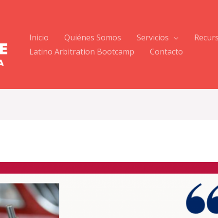
Inicio
Quiénes Somos
Servicios
Recur
Latino Arbitration Bootcamp
Contacto