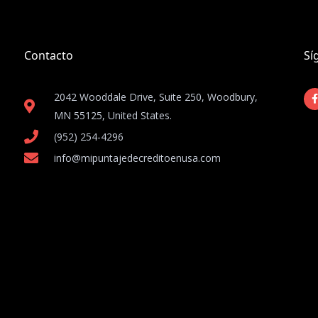
Contacto
Sí
2042 Wooddale Drive, Suite 250, Woodbury,
MN 55125, United States​.
(952) 254-4296
info@mipuntajedecreditoenusa.com
-
f