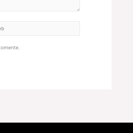
b
 comente.