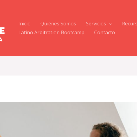
Inicio
Quiénes Somos
Servicios
Recur
Latino Arbitration Bootcamp
Contacto