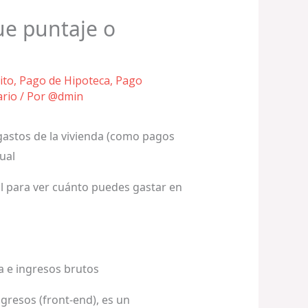
ue puntaje o
ito
,
Pago de Hipoteca
,
Pago
ario
/ Por
@dmin
 gastos de la vivienda (como pagos
ual
til para ver cuánto puedes gastar en
da e ingresos brutos
ngresos (front-end), es un