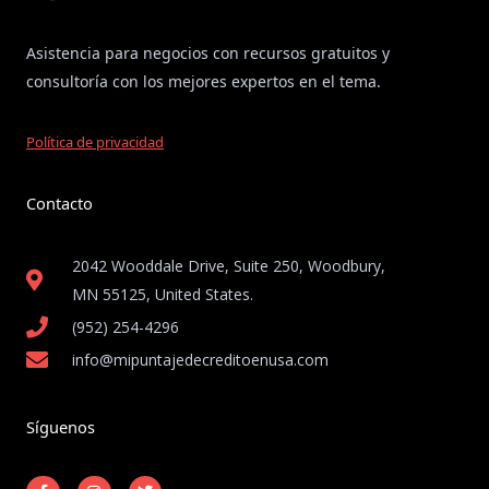
Asistencia para negocios con recursos gratuitos y
consultoría con los mejores expertos en el tema.
Política de privacidad
Contacto
2042 Wooddale Drive, Suite 250, Woodbury,
MN 55125, United States​.
(952) 254-4296
info@mipuntajedecreditoenusa.com
Síguenos
F
I
T