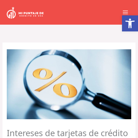
Ir
al
Abrir barra de herramientas
contenido
Intereses de tarjetas de crédito