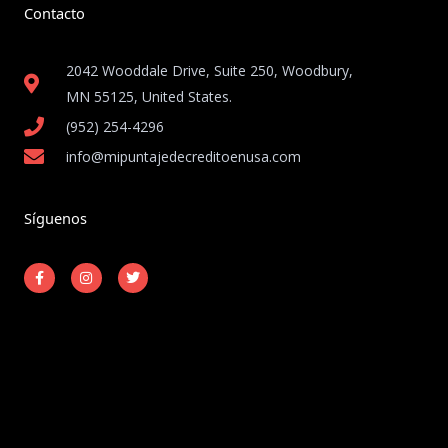
Contacto
2042 Wooddale Drive, Suite 250, Woodbury,
MN 55125, United States​.
(952) 254-4296
info@mipuntajedecreditoenusa.com
Síguenos
F
I
T
a
n
w
c
s
i
e
t
t
b
a
t
o
g
e
o
r
r
k
a
-
m
Copyright © 2026 Mi Puntaje de Crédito en USA
f
Powered by Mi Puntaje de Crédito en USA