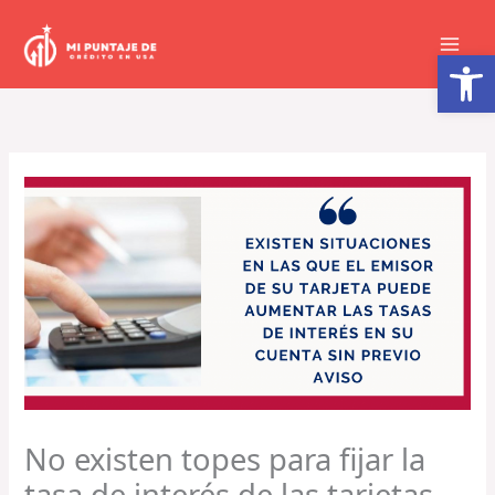
Ir
al
Abrir barra de herramientas
contenido
No existen topes para fijar la
tasa de interés de las tarjetas