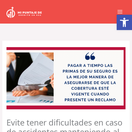
Ir
al
Abrir barra de herramientas
contenido
Evite tener dificultades en caso
de accidentes manteniendo al