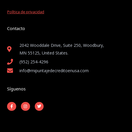
Política de privacidad
Contacto
2042 Wooddale Drive, Suite 250, Woodbury,
MN 55125, United States​.
(952) 254-4296
info@mipuntajedecreditoenusa.com
Síguenos
F
I
T
a
n
w
c
s
i
e
t
t
b
a
t
o
g
e
o
r
r