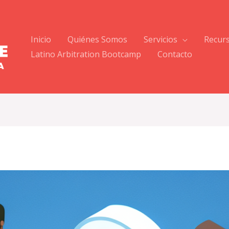
Inicio
Quiénes Somos
Servicios
Recur
Latino Arbitration Bootcamp
Contacto