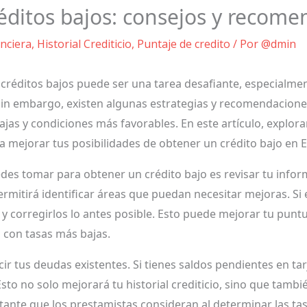
ditos bajos: consejos y recome
nciera
,
Historial Crediticio
,
Puntaje de credito
/ Por
@dmin
 créditos bajos puede ser una tarea desafiante, especialme
vo. Sin embargo, existen algunas estrategias y recomendacio
ajas y condiciones más favorables. En este artículo, explor
mejorar tus posibilidades de obtener un crédito bajo en 
s tomar para obtener un crédito bajo es revisar tu informe
e permitirá identificar áreas que puedan necesitar mejoras. S
s y corregirlos lo antes posible. Esto puede mejorar tu punt
 con tasas más bajas.
ir tus deudas existentes. Si tienes saldos pendientes en ta
Esto no solo mejorará tu historial crediticio, sino que tambi
rtante que los prestamistas consideran al determinar las tas