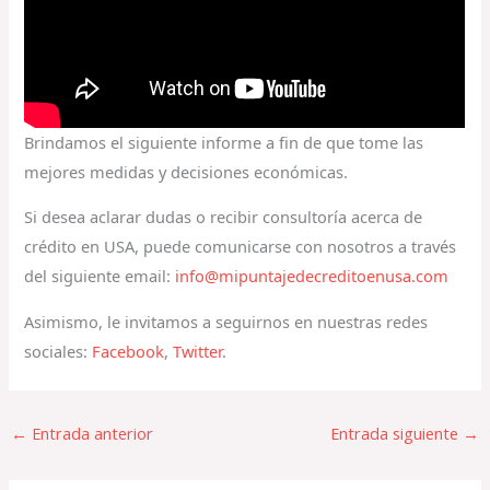
Brindamos el siguiente informe a fin de que tome las
mejores medidas y decisiones económicas.
Si desea aclarar dudas o recibir consultoría acerca de
crédito en USA, puede comunicarse con nosotros a través
del siguiente email:
info@mipuntajedecreditoenusa.com
Asimismo, le invitamos a seguirnos en nuestras redes
sociales:
Facebook
,
Twitter
.
←
Entrada anterior
Entrada siguiente
→