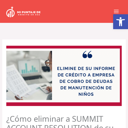
Ir
al
Abrir barra de herramientas
contenido
¿Cómo eliminar a SUMMIT
ACCOUNT RESOLUTION de su