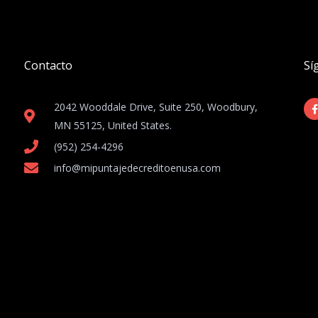
Contacto
Sí
2042 Wooddale Drive, Suite 250, Woodbury,
MN 55125, United States​.
(952) 254-4296
info@mipuntajedecreditoenusa.com
-
f