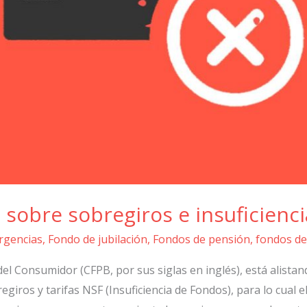
 sobre sobregiros e insuficienc
rgencias
,
Fondo de jubilación
,
Fondos de pensión
,
fondos de
 del Consumidor (CFPB, por sus siglas en inglés), está alist
egiros y tarifas NSF (Insuficiencia de Fondos), para lo cual