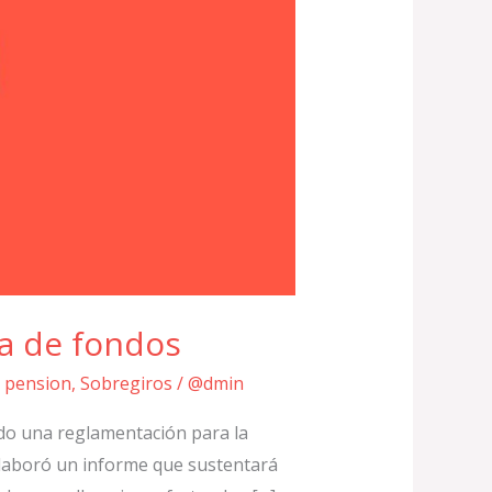
ia de fondos
 pension
,
Sobregiros
/
@dmin
ando una reglamentación para la
 elaboró un informe que sustentará