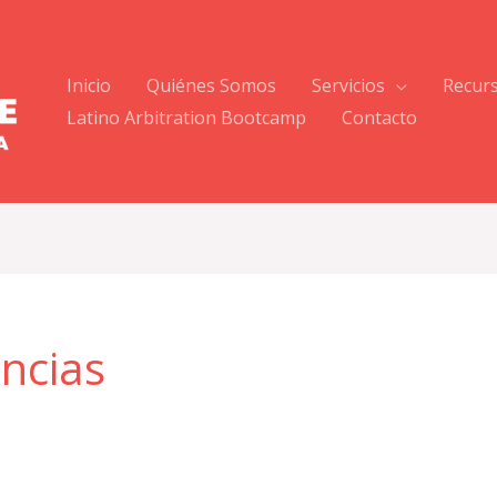
Inicio
Quiénes Somos
Servicios
Recur
Latino Arbitration Bootcamp
Contacto
ncias