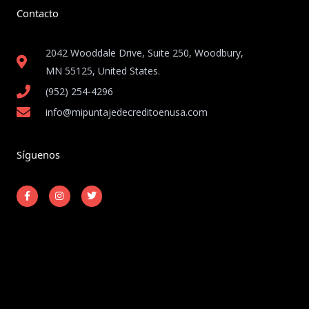
Contacto
2042 Wooddale Drive, Suite 250, Woodbury,
MN 55125, United States​.
(952) 254-4296
info@mipuntajedecreditoenusa.com
Síguenos
F
I
T
a
n
w
c
s
i
e
t
t
b
a
t
o
g
e
o
r
r
k
a
-
m
Copyright © 2026 Mi Puntaje de Crédito en USA
f
Powered by Mi Puntaje de Crédito en USA