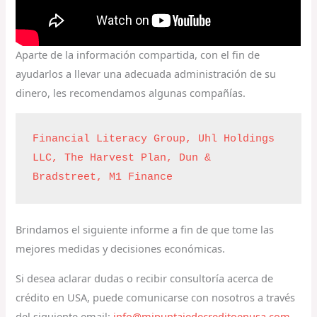
Aparte de la información compartida, con el fin de
ayudarlos a llevar una adecuada administración de su
dinero, les recomendamos algunas compañías.
Financial Literacy Group, 
Uhl Holdings 
LLC, 
The Harvest Plan, 
Dun & 
Bradstreet, 
M1 Finance
Brindamos el siguiente informe a fin de que tome las
mejores medidas y decisiones económicas.
Si desea aclarar dudas o recibir consultoría acerca de
crédito en USA, puede comunicarse con nosotros a través
del siguiente email:
info@mipuntajedecreditoenusa.com