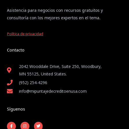
Asistencia para negocios con recursos gratuitos y
consultoría con los mejores expertos en el tema.
Política de privacidad
Contacto
2042 Wooddale Drive, Suite 250, Woodbury,
MN 55125, United States​.
(952) 254-4296
info@mipuntajedecreditoenusa.com
Síguenos
F
I
T
a
n
w