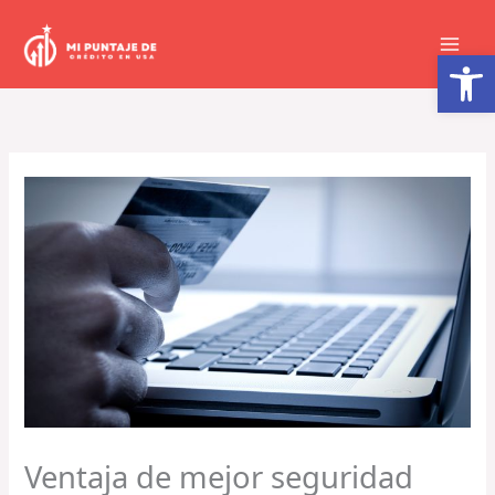
Ir
al
Abrir barra de herramientas
contenido
Ventaja de mejor seguridad