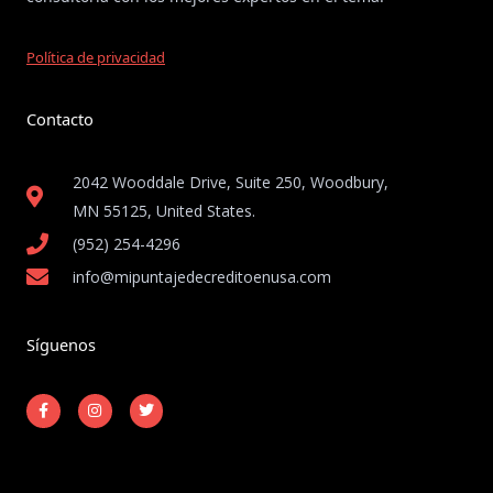
Política de privacidad
Contacto
2042 Wooddale Drive, Suite 250, Woodbury,
MN 55125, United States​.
(952) 254-4296
info@mipuntajedecreditoenusa.com
Síguenos
F
I
T
a
n
w
c
s
i
e
t
t
b
a
t
o
g
e
o
r
r