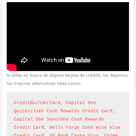
Si estás en busca de alguna tarjeta de crédito, les dejamos
las mejores alternativas tales como:
CreditBuilderCard, 
Capital One 
Quicksilver Cash Rewards Credit Card, 
Capital One SavorOne Cash Rewards 
Credit Card,
Wells Fargo Cash Wise Visa 
Credit Card,
US Bank Cash+ Visa, 
Chime.