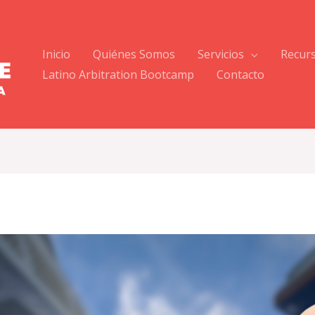
Inicio
Quiénes Somos
Servicios
Recur
Latino Arbitration Bootcamp
Contacto