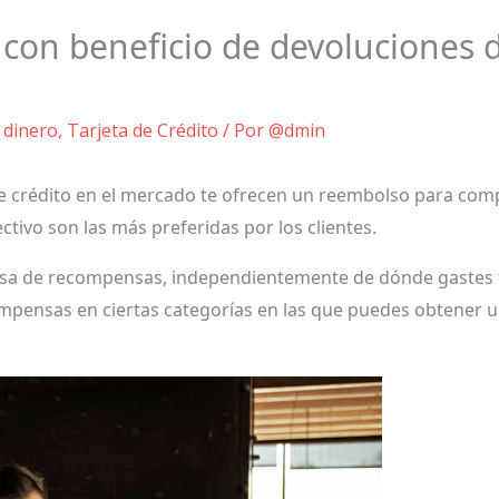
o con beneficio de devoluciones 
 dinero
,
Tarjeta de Crédito
/ Por
@dmin
e crédito en el mercado te ofrecen un reembolso para compr
tivo son las más preferidas por los clientes.
asa de recompensas, independientemente de dónde gastes t
mpensas en ciertas categorías en las que puedes obtener 