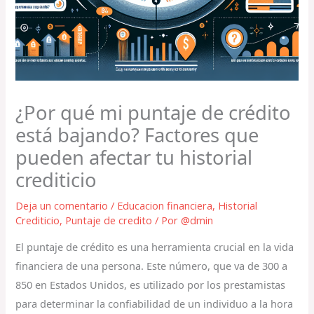
¿Por qué mi puntaje de crédito
está bajando? Factores que
pueden afectar tu historial
crediticio
Deja un comentario
/
Educacion financiera
,
Historial
Crediticio
,
Puntaje de credito
/ Por
@dmin
El puntaje de crédito es una herramienta crucial en la vida
financiera de una persona. Este número, que va de 300 a
850 en Estados Unidos, es utilizado por los prestamistas
para determinar la confiabilidad de un individuo a la hora