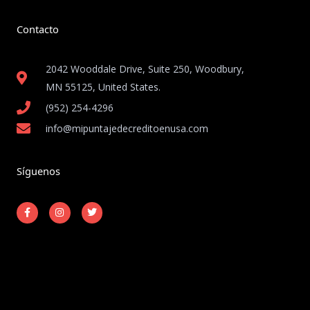
Contacto
2042 Wooddale Drive, Suite 250, Woodbury,
MN 55125, United States​.
(952) 254-4296
info@mipuntajedecreditoenusa.com
Síguenos
F
I
T
a
n
w
c
s
i
e
t
t
b
a
t
o
g
e
o
r
r
k
a
-
m
Copyright © 2026 Mi Puntaje de Crédito en USA
f