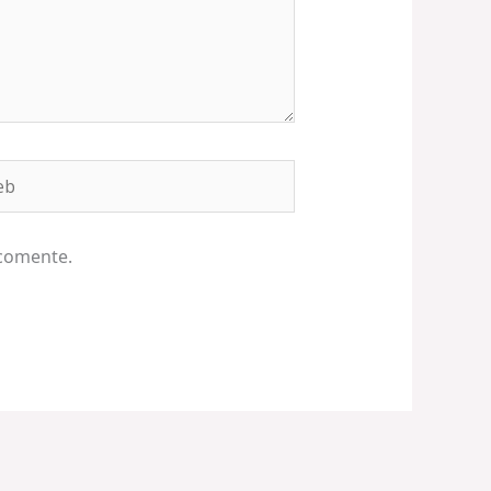
b
 comente.