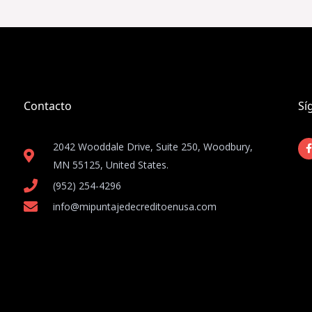
Contacto
Sí
2042 Wooddale Drive, Suite 250, Woodbury,
MN 55125, United States​.
(952) 254-4296
info@mipuntajedecreditoenusa.com
-
f