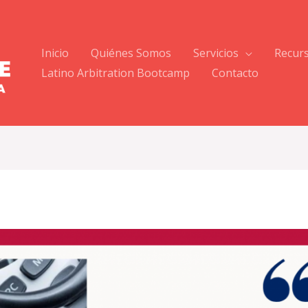
Inicio
Quiénes Somos
Servicios
Recur
Latino Arbitration Bootcamp
Contacto