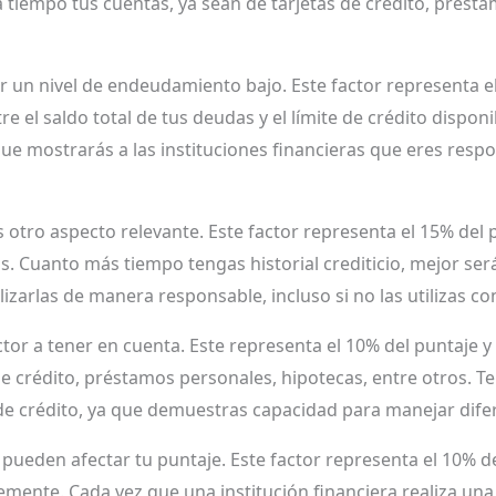
 tiempo tus cuentas, ya sean de tarjetas de crédito, présta
un nivel de endeudamiento bajo. Este factor representa el 
tre el saldo total de tus deudas y el límite de crédito disp
ue mostrarás a las instituciones financieras que eres resp
 es otro aspecto relevante. Este factor representa el 15% del 
s. Cuanto más tiempo tengas historial crediticio, mejor será
izarlas de manera responsable, incluso si no las utilizas co
tor a tener en cuenta. Este representa el 10% del puntaje y 
de crédito, préstamos personales, hipotecas, entre otros. 
e crédito, ya que demuestras capacidad para manejar dife
 pueden afectar tu puntaje. Este factor representa el 10% de
temente. Cada vez que una institución financiera realiza una