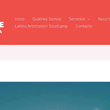
Inicio
Quiénes Somos
Servicios
Recur
Latino Arbitration Bootcamp
Contacto