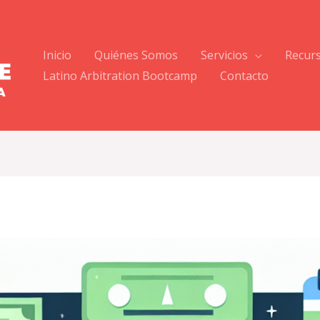
Inicio
Quiénes Somos
Servicios
Recur
Latino Arbitration Bootcamp
Contacto