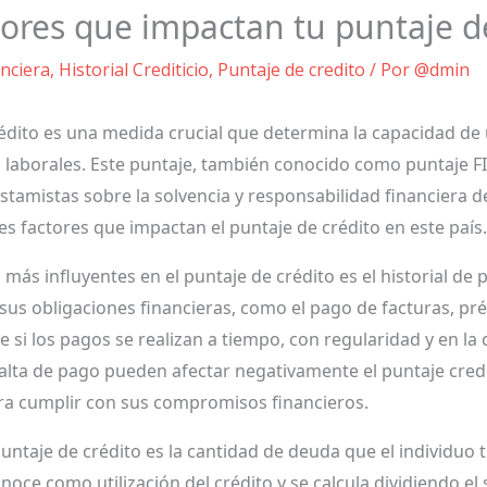
tores que impactan tu puntaje d
nciera
,
Historial Crediticio
,
Puntaje de credito
/ Por
@dmin
rédito es una medida crucial que determina la capacidad de
laborales. Este puntaje, también conocido como puntaje FI
estamistas sobre la solvencia y responsabilidad financiera d
es factores que impactan el puntaje de crédito en este país.
 más influyentes en el puntaje de crédito es el historial de p
us obligaciones financieras, como el pago de facturas, pré
si los pagos se realizan a tiempo, con regularidad y en la 
falta de pago pueden afectar negativamente el puntaje credit
ara cumplir con sus compromisos financieros.
puntaje de crédito es la cantidad de deuda que el individuo t
onoce como utilización del crédito y se calcula dividiendo el 