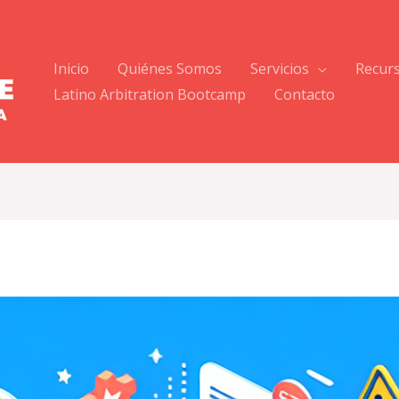
Inicio
Quiénes Somos
Servicios
Recur
Latino Arbitration Bootcamp
Contacto