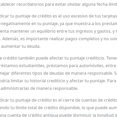
blecer recordatorios para evitar olvidar alguna fecha límit
ar tu puntaje de crédito es el uso excesivo de tus tarjetas
r negativamente en tu puntaje, ya que muestra a los pres
ntenta mantener un equilibrio entre tus ingresos y gastos, y t
. Además, es importante realizar pagos completos y no solo
y aumentar tu deuda.
de crédito también puede afectar tu puntaje crediticio. Ten
 préstamos estudiantiles, préstamos para automóviles, entre
ejar diferentes tipos de deudas de manera responsable. Si s
ría limitar tu historial crediticio y afectar tu puntaje. Para
 y administrarlas de manera responsable.
ar tu puntaje de crédito es el cierre de cuentas de crédit
ndo tu límite total de crédito disponible, lo que puede aume
na cuenta de crédito antigua puede disminuir la longitud de 