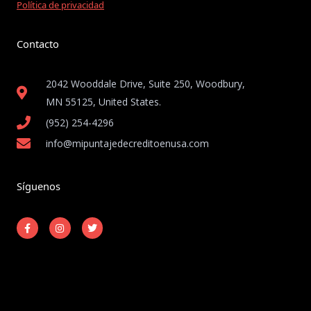
Política de privacidad
Contacto
2042 Wooddale Drive, Suite 250, Woodbury,
MN 55125, United States​.
(952) 254-4296
info@mipuntajedecreditoenusa.com
Síguenos
F
I
T
a
n
w
c
s
i
e
t
t
b
a
t
o
g
e
o
r
r
k
a
-
m
Copyright © 2026 Mi Puntaje de Crédito en USA
f