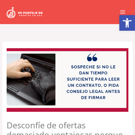
Ir
al
Abrir barra de herramientas
contenido
Desconfíe de ofertas
demasiado ventajosas porque