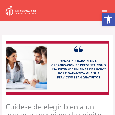
Ir
al
Abrir barra de herramientas
contenido
Cuídese de elegir bien a un
asesor o consejero de crédito