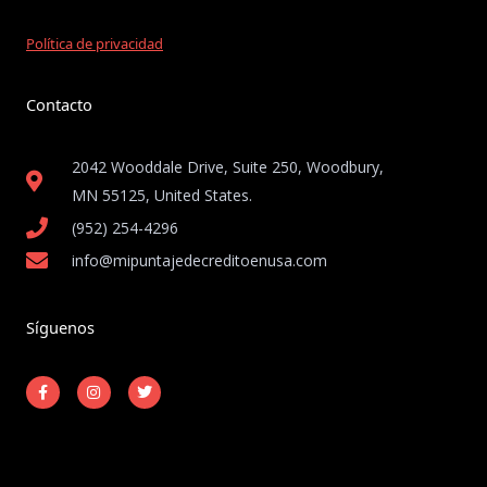
Política de privacidad
Contacto
2042 Wooddale Drive, Suite 250, Woodbury,
MN 55125, United States​.
(952) 254-4296
info@mipuntajedecreditoenusa.com
Síguenos
F
I
T
a
n
w
c
s
i
e
t
t
b
a
t
o
g
e
o
r
r