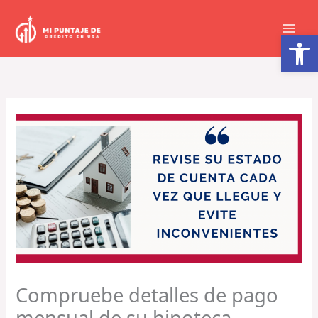
Ir
al
Abrir barra de herramientas
contenido
Compruebe detalles de pago
mensual de su hipoteca