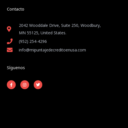
Contacto
2042 Wooddale Drive, Suite 250, Woodbury,
MN 55125, United States​.
(952) 254-4296
info@mipuntajedecreditoenusa.com
Síguenos
F
I
T
a
n
w
c
s
i
e
t
t
b
a
t
o
g
e
o
r
r
k
a
-
m
Copyright © 2026 Mi Puntaje de Crédito en USA
f