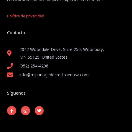
Política de privacidad
Contacto
2042 Wooddale Drive, Suite 250, Woodbury,
MN 55125, United States​.
(952) 254-4296
info@mipuntajedecreditoenusa.com
Síguenos
F
I
T
a
n
w
c
s
i
e
t
t
b
a
t
o
g
e